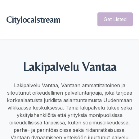
Citylocalstream
Get Listed
Lakipalvelu Vantaa
Lakipalvelu Vantaa, Vantaan ammattitaitoinen ja
sitoutunut oikeudellinen palveluntarjoaja, joka tarjoaa
korkealaatuista juridista asiantuntemusta Uudenmaan
vilkkaassa keskuksessa. Tämä lakipalvelu tukee sekä
yksityishenkilöitä että yrityksiä monipuolisissa
oikeudellisissa tarpeissa, kuten sopimusoikeudessa,
perhe- ja perintöasioissa sekä riidanratkaisussa.
Vantaan dynaamiseen yhteisöön juurtunut palvelu